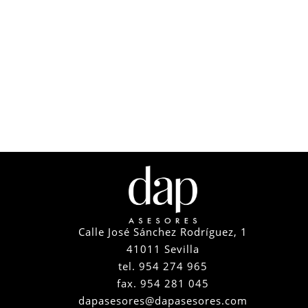
Calle José Sánchez Rodríguez, 1
41011 Sevilla
tel. 954 274 965
fax. 954 281 045
dapasesores@dapasesores.com