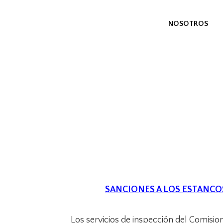
Saltar
Saltar
a
al
NOSOTROS
la
contenido
navegación
principal
principal
SANCIONES A LOS ESTANCOS
Los servicios de inspección del Comisi